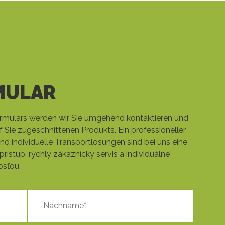
MULAR
mulars werden wir Sie umgehend kontaktieren und
f Sie zugeschnittenen Produkts. Ein professioneller
nd individuelle Transportlösungen sind bei uns eine
prístup, rýchly zákaznícky servis a individuálne
osťou.