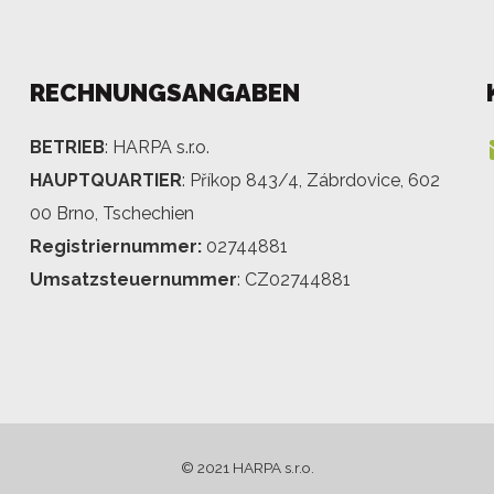
RECHNUNGSANGABEN
BETRIEB
: HARPA s.r.o.
HAUPTQUARTIER
: Příkop 843/4, Zábrdovice, 602
00 Brno, Tschechien
Registriernummer:
02744881
Umsatzsteuernummer
: CZ02744881
© 2021 HARPA s.r.o.