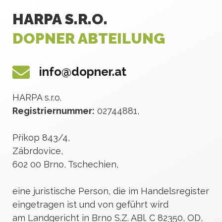
HARPA S.R.O.
DOPNER ABTEILUNG
info@dopner.at
HARPA s.r.o.
Registriernummer:
02744881,
Příkop 843/4,
Zábrdovice,
602 00 Brno, Tschechien,
eine juristische Person, die im Handelsregister
eingetragen ist und von geführt wird
am Landgericht in Brno S.Z. ABl. C 82350, OD,