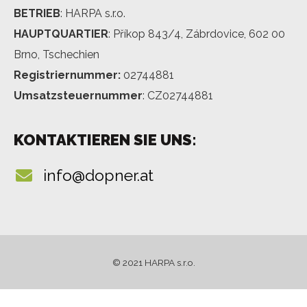
BETRIEB
: HARPA s.r.o.
HAUPTQUARTIER
: Příkop 843/4, Zábrdovice, 602 00
Brno, Tschechien
Registriernummer:
02744881
Umsatzsteuernummer
: CZ02744881
KONTAKTIEREN SIE UNS:
info@dopner.at
© 2021 HARPA s.r.o.