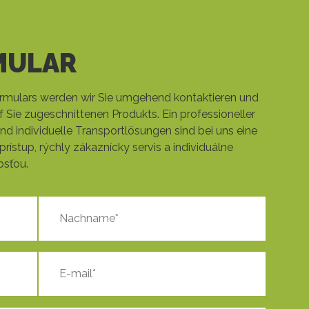
MULAR
mulars werden wir Sie umgehend kontaktieren und
f Sie zugeschnittenen Produkts. Ein professioneller
nd individuelle Transportlösungen sind bei uns eine
prístup, rýchly zákaznícky servis a individuálne
osťou.